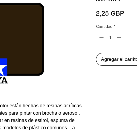
Prec
2,25 GBP
Cantidad
*
Agregar al carrit
olor están hechas de resinas acrílicas
tes para pintar con brocha o aerosol.
ar en resinas de estirol, espuma de
os modelos de plástico comunes. La
mente sin ruborizarse ni decolorarse, y