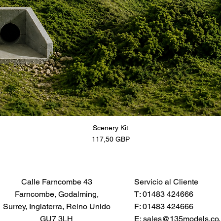
Scenery Kit
Precio
117,50 GBP
Calle Farncombe 43
Servicio al Cliente
Farncombe, Godalming,
T: 01483 424666
Surrey, Inglaterra, Reino Unido
F: 01483 424666
GU7 3LH
E:
sales@135models.co.