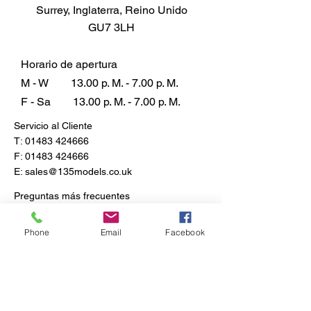
Surrey, Inglaterra, Reino Unido
rendimiento y una conducción
GU7 3LH
sencilla, se mantuvo en el
mercado durante la década de
1970.
Horario de apertura
M - W
13.00 p. M. - 7.00 p. M.
La Primavera 125 sigue siendo
F - Sa
13.00 p. M. - 7.00 p. M.
hoy una de las Vespa preferidas
Servicio al Cliente
por los coleccionistas y
T:
01483 424666
aficionados del famoso fabricante
F:
01483 424666
italiano de vehículos de dos
E:
sales@135models.co.uk
ruedas.
Preguntas más frecuentes
Envío y devoluciones
Política de la tienda
Phone
Email
Facebook