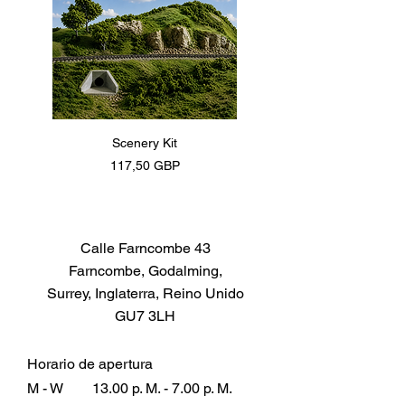
Scenery Kit
Daimler Armoured Car 
Precio
117,50 GBP
Calle Farncombe 43
Farncombe, Godalming,
Surrey, Inglaterra, Reino Unido
GU7 3LH
Horario de apertura
M - W
13.00 p. M. - 7.00 p. M.