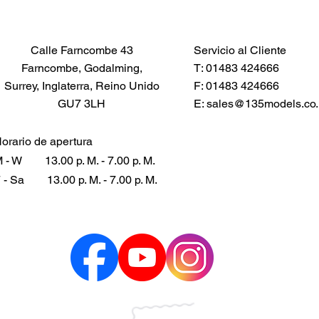
Calle Farncombe 43
Servicio al Cliente
Farncombe, Godalming,
T: 01483 424666
Surrey, Inglaterra, Reino Unido
F: 01483 424666
GU7 3LH
E:
sales@135models.co.
orario de apertura
 - W
13.00 p. M. - 7.00 p. M.
 - Sa
13.00 p. M. - 7.00 p. M.