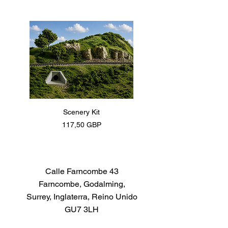
Scenery Kit
Daimler Armoured Car 
Precio
117,50 GBP
Calle Farncombe 43
Farncombe, Godalming,
Surrey, Inglaterra, Reino Unido
GU7 3LH