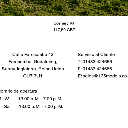
Scenery Kit
Precio
117,50 GBP
Calle Farncombe 43
Servicio al Cliente
Farncombe, Godalming,
T: 01483 424666
Surrey, Inglaterra, Reino Unido
F: 01483 424666
GU7 3LH
E:
sales@135models.co.
orario de apertura
 - W
13.00 p. M. - 7.00 p. M.
 - Sa
13.00 p. M. - 7.00 p. M.