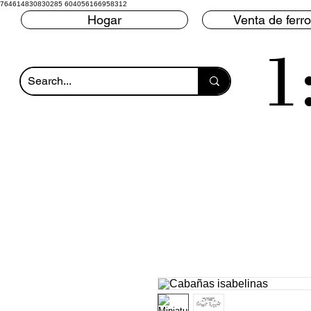
764614830830285 604056166958312
Hogar
Venta de ferro
1