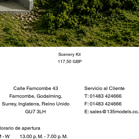
Scenery Kit
Precio
117,50 GBP
Calle Farncombe 43
Servicio al Cliente
Farncombe, Godalming,
T: 01483 424666
Surrey, Inglaterra, Reino Unido
F: 01483 424666
GU7 3LH
E:
sales@135models.co.
orario de apertura
 - W
13.00 p. M. - 7.00 p. M.