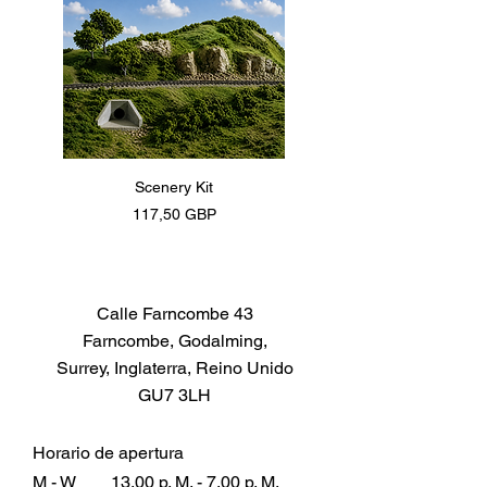
Scenery Kit
Daimler Armoured Car 
Precio
117,50 GBP
Calle Farncombe 43
Farncombe, Godalming,
Surrey, Inglaterra, Reino Unido
GU7 3LH
Horario de apertura
M - W
13.00 p. M. - 7.00 p. M.