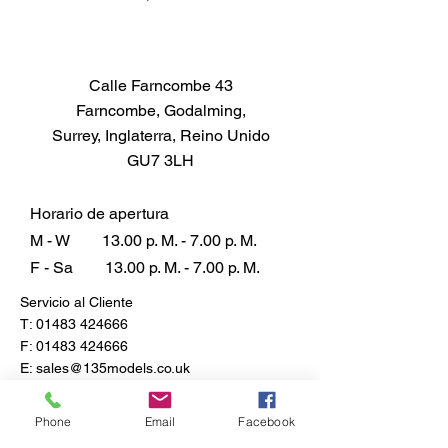
Lata de 14ml cubre aprox. 0,3m²
dependiendo del espesor de
aplicación
Calle Farncombe 43
Solicitud
Farncombe, Godalming,
Cepille directamente de la lata.
Surrey, Inglaterra, Reino Unido
Aplica un aerógrafo con un
GU7 3LH
diluyente adecuado, como los
diluyentes de esmalte Humbrol.
Dos capas finas son preferibles a
Horario de apertura
una capa gruesa. La proporción
M - W
13.00 p. M. - 7.00 p. M.
de dilución habitual es de 2
F - Sa
13.00 p. M. - 7.00 p. M.
partes de pintura por 1 parte de
Servicio al Cliente
diluyente. Tenga en cuenta que
T:
01483 424666
los colores Metalcote están
F:
01483 424666
diseñados para pulirse cuando
E:
sales@135models.co.uk
están completamente secos.
Tiempo de secado
Preguntas más frecuentes
Phone
Email
Facebook
Brillo: 1-2 horas
Envío y devoluciones
Política de la tienda