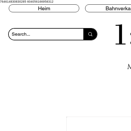
764614830830285 604056166958312
Heim
Bahnverka
1