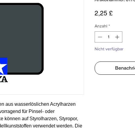
Preis
2,25 £
Anzahl
*
Nicht verfügbar
Benachri
en aus wasserlöslichen Acrylharzen
vorragend für Pinsel- oder
e können auf Styrolharzen, Styropor,
ellkunststoffen verwendet werden. Die
hne Erröten oder Verblassen und lässt