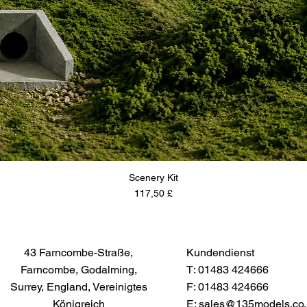
Scenery Kit
Preis
117,50 £
43 Farncombe-Straße,
Kundendienst
Farncombe, Godalming,
T: 01483 424666
Surrey, England, Vereinigtes
F: 01483 424666
Königreich
E:
sales@135models.co.