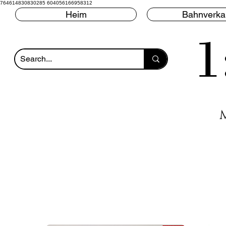
764614830830285 604056166958312
Heim
Bahnverka
1