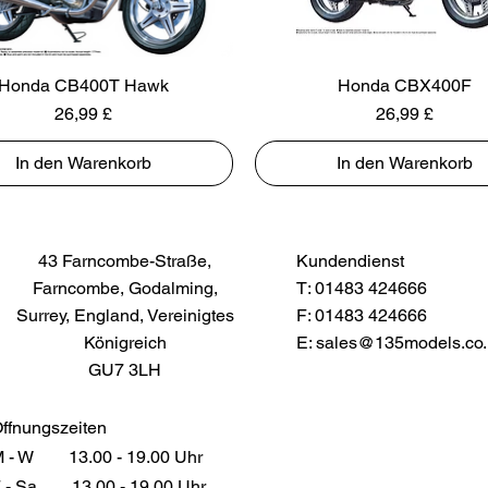
Honda CB400T Hawk
Honda CBX400F
Preis
Preis
26,99 £
26,99 £
In den Warenkorb
In den Warenkorb
43 Farncombe-Straße,
Kundendienst
Farncombe, Godalming,
T: 01483 424666
Surrey, England, Vereinigtes
F: 01483 424666
Königreich
E:
sales@135models.co.
GU7 3LH
ffnungszeiten
 - W
13.00 - 19.00 Uhr
 - Sa
13.00 - 19.00 Uhr