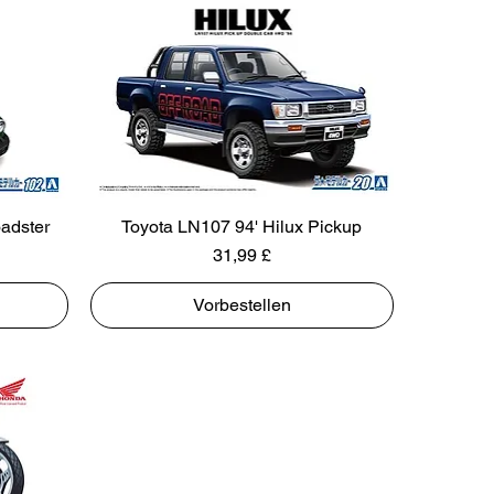
adster
Toyota LN107 94' Hilux Pickup
Preis
31,99 £
Vorbestellen