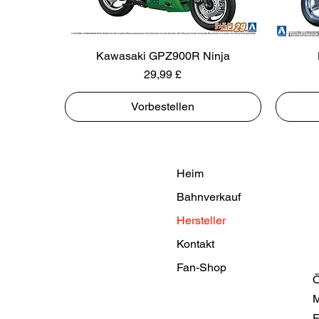
Kawasaki GPZ900R Ninja
Preis
29,99 £
Vorbestellen
Heim
Bahnverkauf
Hersteller
Kontakt
Fan-Shop
Ö
M
F