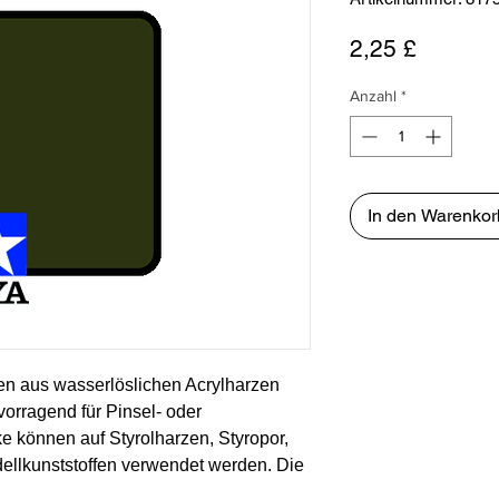
Preis
2,25 £
Anzahl
*
In den Warenkor
en aus wasserlöslichen Acrylharzen
vorragend für Pinsel- oder
e können auf Styrolharzen, Styropor,
ellkunststoffen verwendet werden. Die
hne Erröten oder Verblassen und lässt