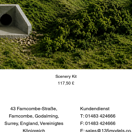
Scenery Kit
Preis
117,50 £
43 Farncombe-Straße,
Kundendienst
Farncombe, Godalming,
T: 01483 424666
Surrey, England, Vereinigtes
F: 01483 424666
Königreich
E:
sales@135models.co.