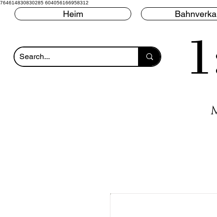
764614830830285 604056166958312
Heim
Bahnverka
1