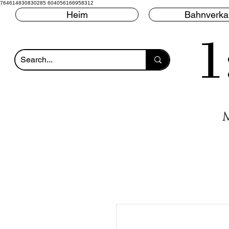
764614830830285 604056166958312
Heim
Bahnverka
1