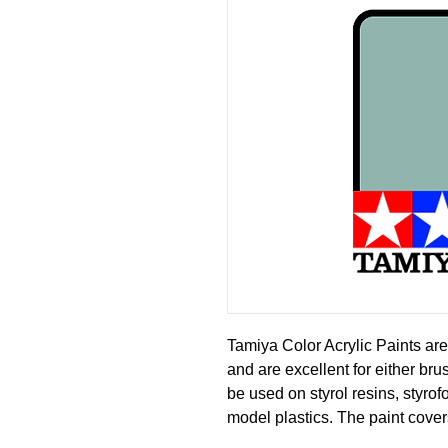
Tamiya Color Acrylic Paints are
and are excellent for either br
be used on styrol resins, styro
model plastics. The paint cover
or fading, and can be blended e