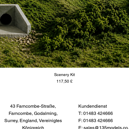
Scenery Kit
Preis
117,50 £
43 Farncombe-Straße,
Kundendienst
Farncombe, Godalming,
T: 01483 424666
Surrey, England, Vereinigtes
F: 01483 424666
Königreich
E:
sales@135models.co.