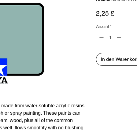
Preis
2,25 £
Anzahl
*
In den Warenkor
 made from water-soluble acrylic resins
ush or spray painting. These paints can
foam, wood, plus all of the common
s well, flows smoothly with no blushing
asily. Each bottle of the Tamiya Color