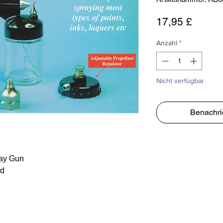
Preis
17,95 £
Anzahl
*
Nicht verfügbar
Benachri
ray Gun
ed