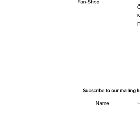
Fan-Shop
Ö
M
F
Subscribe to our mailing li