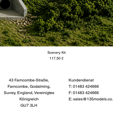
Scenery Kit
Preis
117,50 £
43 Farncombe-Straße,
Kundendienst
Farncombe, Godalming,
T: 01483 424666
Surrey, England, Vereinigtes
F: 01483 424666
Königreich
E:
sales@135models.co.
GU7 3LH