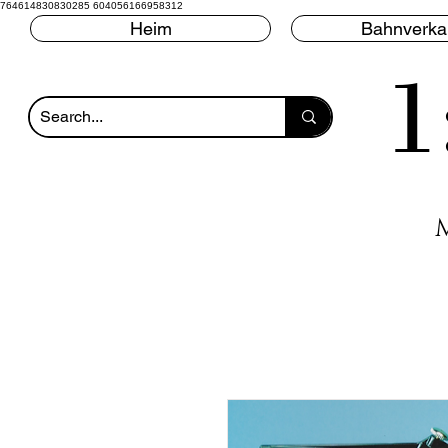
764614830830285 604056166958312
Heim
Bahnverka
1