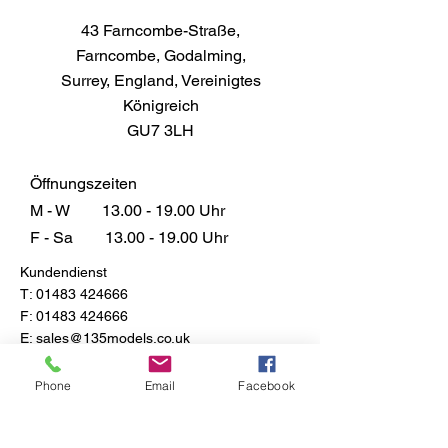
43 Farncombe-Straße,
Farncombe, Godalming,
Surrey, England, Vereinigtes
Königreich
GU7 3LH
Öffnungszeiten
M - W
13.00 - 19.00
Uhr
F - Sa
13.00 - 19.00
Uhr
Kundendienst
T:
01483 424666
F:
01483 424666
E:
sales@135models.co.uk
FAQ
Phone
Email
Facebook
Versand & Rücksendungen
Store-Richtlinie