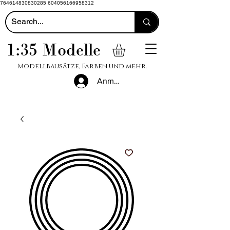
764614830830285 604056166958312
1:35 Modelle
Modellbausätze, Farben und mehr.
Anmelden