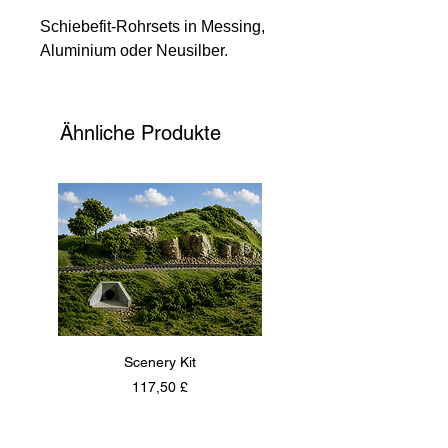
Schiebefit-Rohrsets in Messing,
Aluminium oder Neusilber.
Ähnliche Produkte
Scenery Kit
Daimler Armoured Car 
Preis
117,50 £