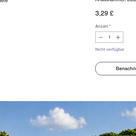
iere
Preis
3,29 £
Anzahl
*
Nicht verfügbar
Benachri