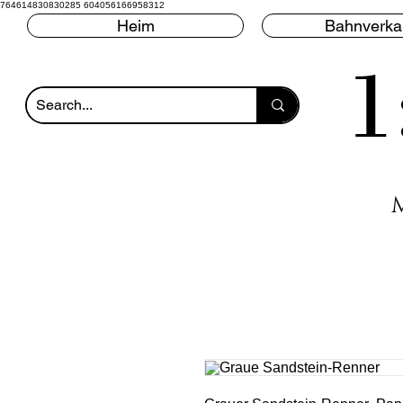
764614830830285 604056166958312
Heim
Bahnverka
1