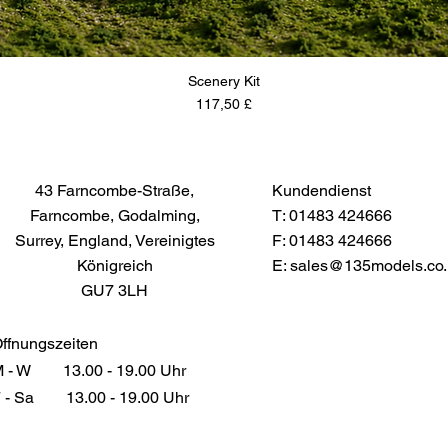
Scenery Kit
Preis
117,50 £
43 Farncombe-Straße,
Kundendienst
Farncombe, Godalming,
T: 01483 424666
Surrey, England, Vereinigtes
F: 01483 424666
Königreich
E:
sales@135models.co.
GU7 3LH
ffnungszeiten
 - W
13.00 - 19.00 Uhr
 - Sa
13.00 - 19.00 Uhr