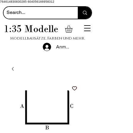
764614830830285 604056166958312
1:35 Modelle
Modellbausätze, Farben und mehr.
Anmelden