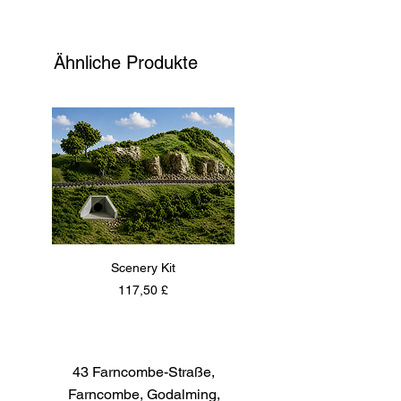
Messungen sind;
A = Höhe x B = Breite x C =
Höhe
Ähnliche Produkte
Scenery Kit
Daimler Armoured Car 
Preis
117,50 £
43 Farncombe-Straße,
Farncombe, Godalming,