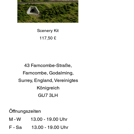
Scenery Kit
Daimler Armoured Car 
Preis
117,50 £
43 Farncombe-Straße,
Farncombe, Godalming,
Surrey, England, Vereinigtes
Königreich
GU7 3LH
Öffnungszeiten
M - W
13.00 - 19.00
Uhr
F - Sa
13.00 - 19.00
Uhr