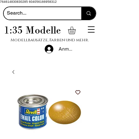
764614830830285 604056166958312
1:35 Modelle
Modellbausätze, Farben und mehr.
Anmelden