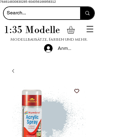
764614830830285 604056166958312
1:35 Modelle
Modellbausätze, Farben und mehr.
Anmelden