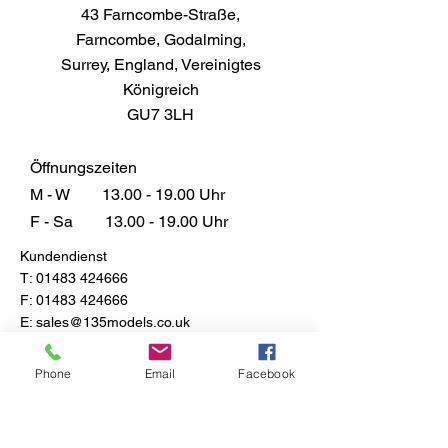
43 Farncombe-Straße,
Kunststoffe, Holz, Glas, Keramik,
Farncombe, Godalming,
Metall, Pappe, versiegelter Gips
Surrey, England, Vereinigtes
und versiegelte Hartfaserplatten.
Königreich
Auch die meisten Anwendungen
GU7 3LH
im allgemeinen Heimwerker- und
Automobilbau. Probieren Sie
immer eine kleine Testfläche aus,
Öffnungszeiten
um die Eignung zu überprüfen.
M - W
13.00 - 19.00
Uhr
Abdeckung
F - Sa
13.00 - 19.00
Uhr
Je nach Auftrag und Schichtdicke.
Kundendienst
Anwendung
T:
01483 424666
Aerosol-Spray. Mindestens 25
F:
01483 424666
cm vom Untergrund entfernt
E:
sales@135models.co.uk
sprühen und gleichmäßig hin und
her sprühen.
FAQ
Phone
Email
Facebook
Trockenzeit
Versand & Rücksendungen
Store-Richtlinie
15-30 Minuten
Wie man reinigt