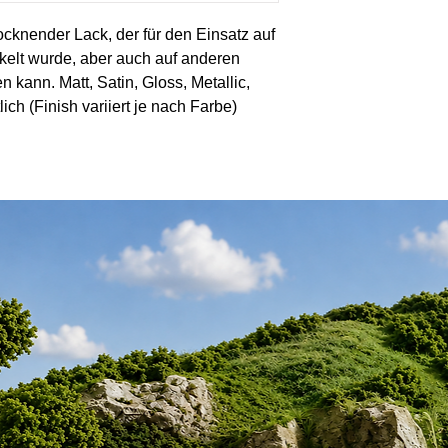
rocknender Lack, der für den Einsatz auf
kelt wurde, aber auch auf anderen
kann. Matt, Satin, Gloss, Metallic,
ich (Finish variiert je nach Farbe)
chen, einschließlich der meisten
k, Metall, Pappe, versiegelter Gips,
nd mehr (versuchen Sie immer auf einer
nung zu überprüfen)
ach Auftragsstärke
n. Airbrush mit einem geeigneten
 Thinners. Zwei dünne Schichten sind
hen. Das übliche Verdünnungsverhältnis
 Verdünner. Beachten Sie, dass
sind, dass sie nach vollständiger