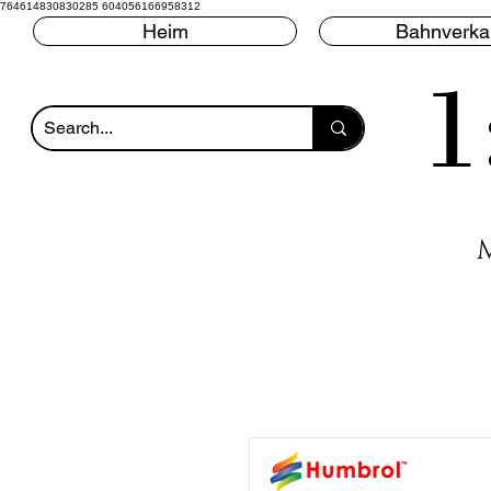
764614830830285 604056166958312
Heim
Bahnverka
1