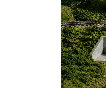
Trockenzeit
Glanz: 1-2 Stunden
Matt & Satin: 20-40 Minuten gri
Trocknen
Metallics: harttrocknend in ca.
je nach Umgebungstemperatur u
Mindestens 6 Stunden (vorzug
Wie man reinigt
Pinsel: Humbrol-Emaille-Verd
Airbrush: gründlich mit Humbr
Produkt ist nach dem Trocknen 