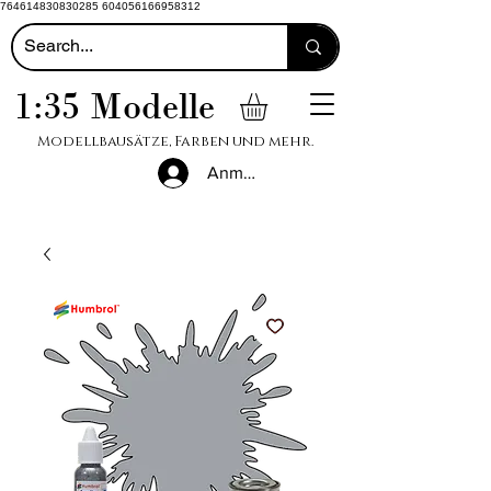
764614830830285 604056166958312
1:35 Modelle
Modellbausätze, Farben und mehr.
Anmelden