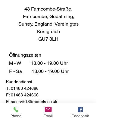
Abdeckung
43 Farncombe-Straße,
14ml Dose deckt ca. 0,3m² je
Farncombe, Godalming,
nach Auftragsstärke
Surrey, England, Vereinigtes
Anwendung
Königreich
Direkt aus der Dose bestreichen.
GU7 3LH
Airbrush mit einem geeigneten
Verdünner wie Humbrol Enamel
Thinners. Zwei dünne Schichten
Öffnungszeiten
sind einer dicken Schicht
M - W
13.00 - 19.00
Uhr
vorzuziehen. Das übliche
F - Sa
13.00 - 19.00
Uhr
Verdünnungsverhältnis beträgt 2
Kundendienst
Teile Farbe zu 1 Teil Verdünner.
T:
01483 424666
Beachten Sie, dass Metalcote-
F:
01483 424666
Farben so konzipiert sind, dass
E:
sales@135models.co.uk
sie nach vollständiger Trocknung
poliert werden.
FAQ
Phone
Email
Facebook
Trockenzeit
Versand & Rücksendungen
Store-Richtlinie
Glanz: 1-2 Stunden
Matt & Satin: 20-40 Minuten