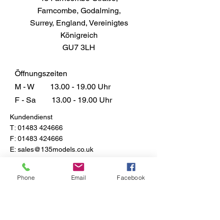
14ml Dose deckt ca. 0,3m² je
Farncombe, Godalming,
nach Auftragsstärke
Surrey, England, Vereinigtes
Anwendung
Königreich
Direkt aus der Dose bestreichen.
GU7 3LH
Airbrush mit einem geeigneten
Verdünner wie Humbrol Enamel
Thinners. Zwei dünne Schichten
Öffnungszeiten
sind einer dicken Schicht
M - W
13.00 - 19.00
Uhr
vorzuziehen. Das übliche
F - Sa
13.00 - 19.00
Uhr
Verdünnungsverhältnis beträgt 2
Kundendienst
Teile Farbe zu 1 Teil Verdünner.
T:
01483 424666
Beachten Sie, dass Metalcote-
F:
01483 424666
Farben so konzipiert sind, dass
E:
sales@135models.co.uk
sie nach vollständiger Trocknung
poliert werden.
FAQ
Trockenzeit
Versand & Rücksendungen
Phone
Email
Facebook
Store-Richtlinie
Glanz: 1-2 Stunden
Matt & Satin: 20-40 Minuten
grifftrocken, bis zu 24 Stunden für