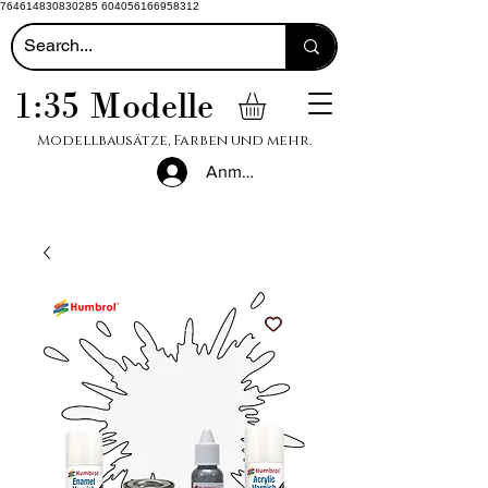
764614830830285 604056166958312
1:35 Modelle
Modellbausätze, Farben und mehr.
Anmelden