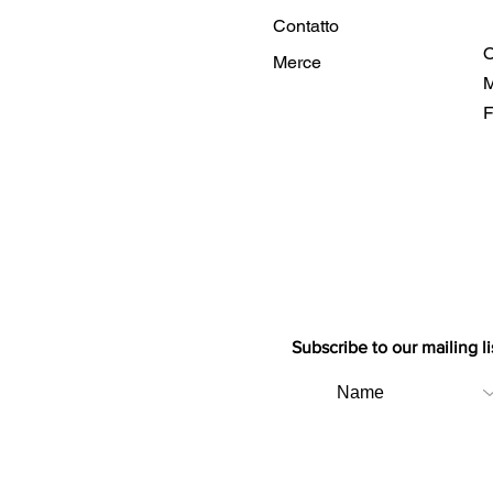
Contatto
O
Merce
M
F
Subscribe to our mailing li