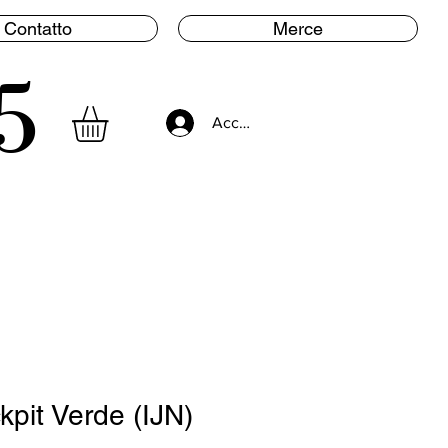
Contatto
Merce
5
Accedi
pit Verde (IJN)