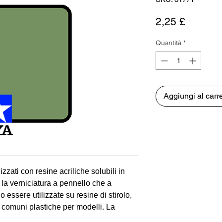
Prezzo
2,25 £
Quantità
*
Aggiungi al carre
izzati con resine acriliche solubili in
 la verniciatura a pennello che a
essere utilizzate su resine di stirolo,
 le comuni plastiche per modelli. La
formemente senza arrossire o sbiadire e