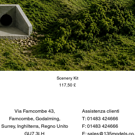
Scenery Kit
Prezzo
117,50 £
Via Farncombe 43,
Assistenza clienti
Farncombe, Godalming,
T: 01483 424666
Surrey, Inghilterra, Regno Unito
F: 01483 424666
GU7 3LH
E:
sales@135models.co.