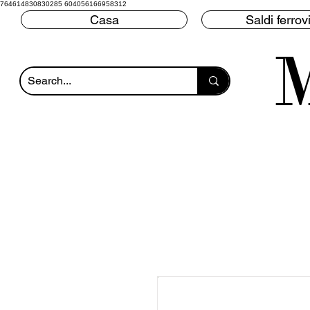
764614830830285 604056166958312
Casa
Saldi ferrovi
M