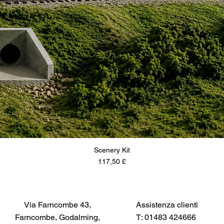
Scenery Kit
Prezzo
117,50 £
Via Farncombe 43,
Assistenza clienti
Farncombe, Godalming,
T: 01483 424666