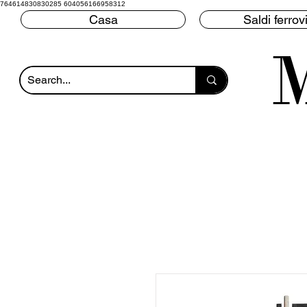
764614830830285 604056166958312
Casa
Saldi ferrovi
M