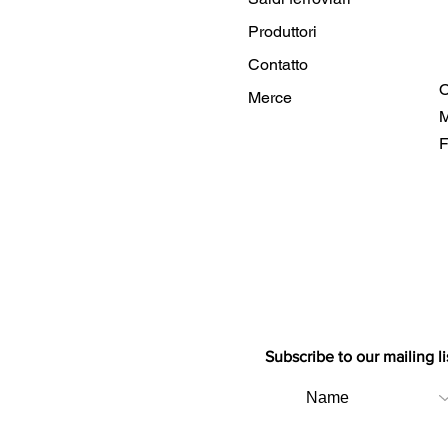
Produttori
Contatto
O
Merce
M
F
Subscribe to our mailing li