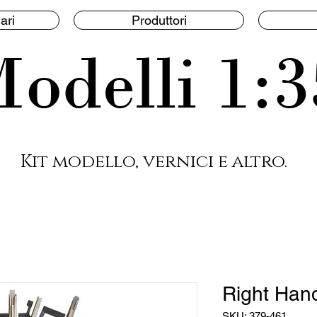
ari
Produttori
odelli 1:3
Kit modello, vernici e altro.
Right Han
SKU: 379-461