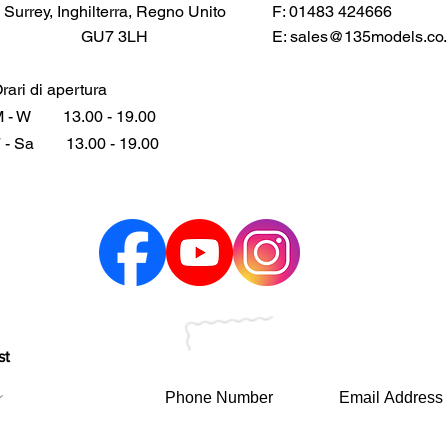
Surrey, Inghilterra, Regno Unito
F: 01483 424666
GU7 3LH
E:
sales@135models.co.
rari di apertura
 - W
13.00 - 19.00
 - Sa
13.00 - 19.00
st