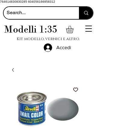
764614830830285 604056166958312
Modelli 1:35
Kit modello, vernici e altro.
Accedi