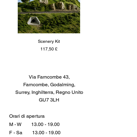
Scenery Kit
Daimler Armoured Car 
Prezzo
117,50 £
Via Farncombe 43,
Farncombe, Godalming,
Surrey, Inghilterra, Regno Unito
GU7 3LH
Orari di apertura
M - W
13.00 - 19.00
F - Sa
13.00 - 19.00