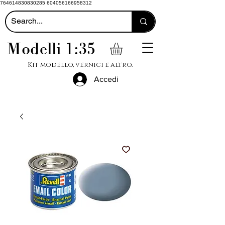
764614830830285 604056166958312
Modelli 1:35
Kit modello, vernici e altro.
Accedi