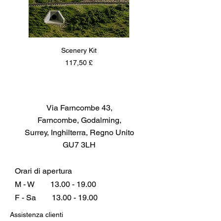
Scenery Kit
Daimler Armoured Car 
Prezzo
117,50 £
Via Farncombe 43,
Farncombe, Godalming,
Surrey, Inghilterra, Regno Unito
GU7 3LH
Orari di apertura
M - W
13.00 - 19.00
F - Sa
13.00 - 19.00
Assistenza clienti