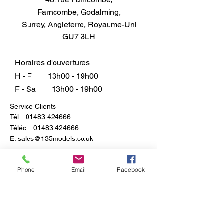
ressemble à un petit pistolet de
Farncombe, Godalming,
pulvérisation, mais fonctionne
Surrey, Angleterre, Royaume-Uni
comme un grand aérographe. Il
GU7 3LH
dispose d'un raccord spécial qui
permet l'utilisation de biberons à
aspiration ainsi que de godets à
Horaires d'ouvertures
alimentation par gravité.
H - F
13h00 - 19h00
L'Eclipse G6 est excellent pour
F - Sa
13h00 - 19h00
ces applications :
Service Clients
Bronzage par pulvérisation
Tél. :
01483 424666
Automobile sur mesure
Téléc. :
01483 424666
Peinture murale
E:
sales@135models.co.uk
Peinture de signe
Modèle Peinture
FAQ
Céramique
Expédition & retours
Phone
Email
Facebook
Politique du magasin
Arts et illustrations
Passe-temps et artisanat