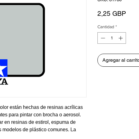
Prec
2,25 GBP
Cantidad
*
Agregar al carrit
olor están hechas de resinas acrílicas
tes para pintar con brocha o aerosol.
ar en resinas de estirol, espuma de
os modelos de plástico comunes. La
mente sin ruborizarse ni decolorarse, y