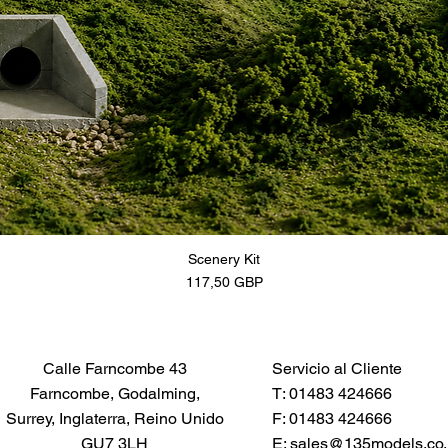
Scenery Kit
Precio
117,50 GBP
Calle Farncombe 43
Servicio al Cliente
Farncombe, Godalming,
T: 01483 424666
Surrey, Inglaterra, Reino Unido
F: 01483 424666
GU7 3LH
E:
sales@135models.co.