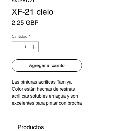
SKU: 81721
XF-21 cielo
Precio
2,25 GBP
Cantidad
*
Agregar al carrito
Las pinturas acrílicas Tamiya
Color están hechas de resinas
acrílicas solubles en agua y son
excelentes para pintar con brocha
o aerosol. Estas pinturas se
pueden utilizar en resinas de
estirol, espuma de poliestireno,
Productos