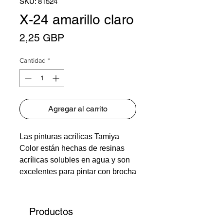
SKU: 81524
X-24 amarillo claro
Precio
2,25 GBP
Cantidad
*
Agregar al carrito
Las pinturas acrílicas Tamiya
Color están hechas de resinas
acrílicas solubles en agua y son
excelentes para pintar con brocha
o aerosol. Estas pinturas se
pueden utilizar en resinas de
estirol, espuma de poliestireno,
Productos