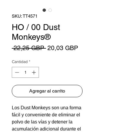
SKU: TT4571
HO / 00 Dust
Monkeys®
Precio
Precio
 22,25 GBP 
20,03 GBP
de
Cantidad
*
oferta
Agregar al carrito
Los Dust Monkeys son una forma
fácil y conveniente de eliminar el
polvo de las vías y detener la
acumulación adicional durante el