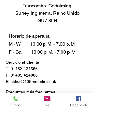
Farncombe, Godalming,
Surrey, Inglaterra, Reino Unido
GU7 3LH
Horario de apertura
M - W
13.00 p. M. - 7.00 p. M.
F - Sa
13.00 p. M. - 7.00 p. M.
Servicio al Cliente
T:
01483 424666
F:
01483 424666
E:
sales@135models.co.uk
Preguntas más frecuentes
Envío y devoluciones
Política de la tienda
Phone
Email
Facebook