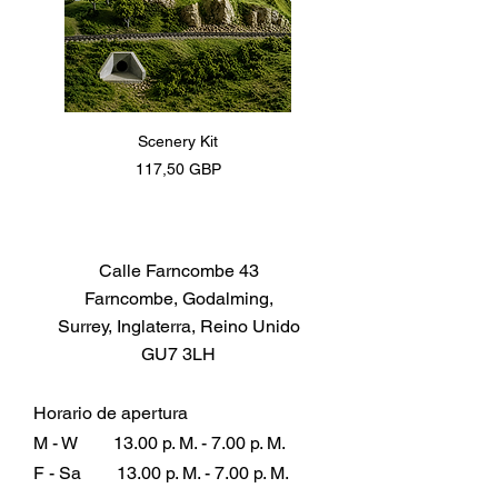
Scenery Kit
Daimler Armoured Car 
Precio
117,50 GBP
Calle Farncombe 43
Farncombe, Godalming,
Surrey, Inglaterra, Reino Unido
GU7 3LH
Horario de apertura
M - W
13.00 p. M. - 7.00 p. M.
F - Sa
13.00 p. M. - 7.00 p. M.