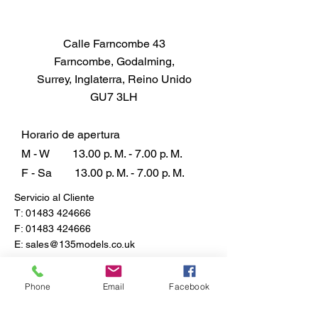
Cómo limpiar
Limpiar con un paño húmedo.
Calle Farncombe 43
Farncombe, Godalming,
Surrey, Inglaterra, Reino Unido
GU7 3LH
Horario de apertura
M - W
13.00 p. M. - 7.00 p. M.
F - Sa
13.00 p. M. - 7.00 p. M.
Servicio al Cliente
T:
01483 424666
F:
01483 424666
E:
sales@135models.co.uk
Preguntas más frecuentes
Envío y devoluciones
Phone
Email
Facebook
Política de la tienda