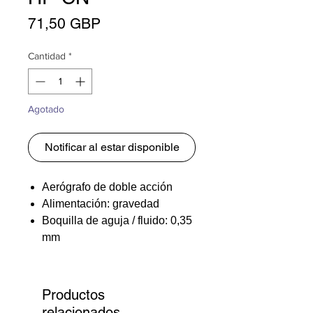
Precio
71,50 GBP
Cantidad
*
Agotado
Notificar al estar disponible
Aerógrafo de doble acción
Alimentación: gravedad
Boquilla de aguja / fluido: 0,35
mm
Vasos intercambiables: 1/3 oz
- 1/16 oz
Tornillos de PTFE a prueba de
Productos
disolventes.
relacionados