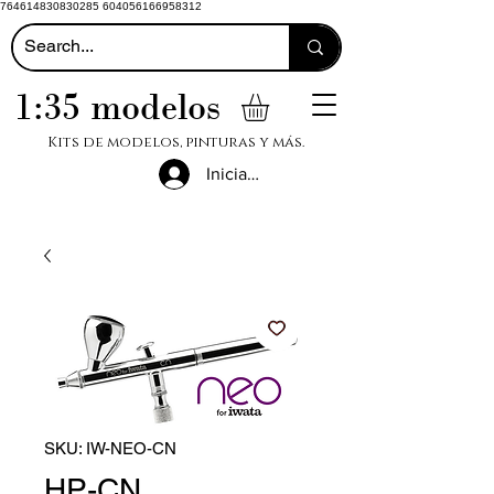
764614830830285 604056166958312
1:35 modelos
Kits de modelos, pinturas y más.
Iniciar sesión
SKU: IW-NEO-CN
HP-CN