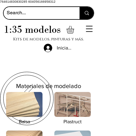
764614830830285 604056166958312
1:35 modelos
Kits de modelos, pinturas y más.
Iniciar sesión
Materiales de modelado
Balsa
Plastruct